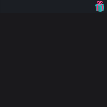
Casino de Cherbourg
PROGRAMMATION 2025-2026