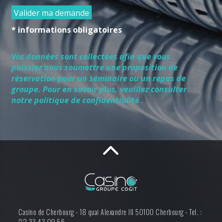
Valider ma demande
* informations obligatoires
Vos données sont collectées afin que vous
puissiez nous soumettre une proposition de
réservation pour un séminaire ou un repas de
groupe. Pour en savoir plus, veuillez consulter
notre politique de confidentialité .
Casino de Cherbourg -
18 quai Alexandre III
50100
Cherbourg
-
Tel. :
02 33 43 00 56