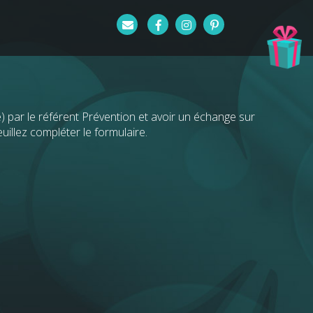
) par le référent Prévention et avoir un échange sur
euillez compléter le formulaire.