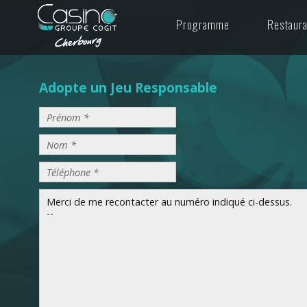
Programme
Restaur
Adopte un Jeu Responsable